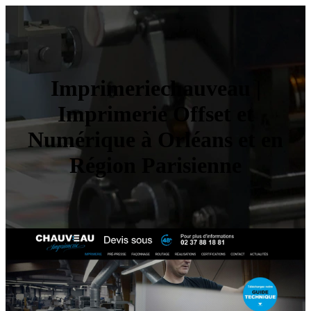
Imprimeriechau­veau |
Imprimerie Offset et
Numérique à Orléans et en
Région Parisienne