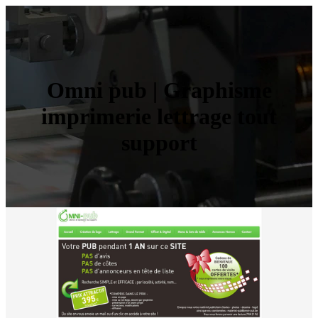
Omni pub | Graphisme
imprimerie lettrage tout
support